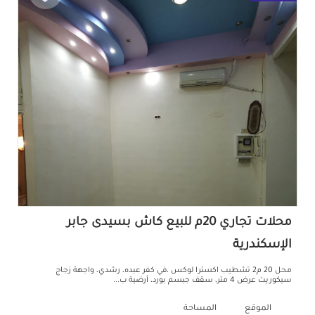
محلات تجاري 20م للبيع كاش بسيدى جابر
الإسكندرية
محل 20 م2 تشطيب اكسترا لوكس ،في كفر عبده، رشدي، واجهة زجاج
سيكوريت عرض 4 متر، سقف جبسم بورد، أرضية ب...
الموقع
المساحة