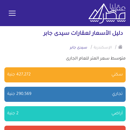
دليل الأسعار لعقارات سيدى جابر
/
/
الإسكندرية
سيدى جابر
متوسط سعر المتر للعام الجارى
سكني
427,272 جنية
تجاري
290,569 جنية
أراضي
2 جنية