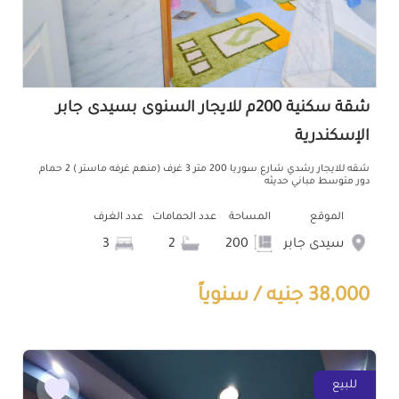
شقة سكنية 200م للايجار السنوى بسيدى جابر
الإسكندرية
شقه للايجار رشدي شارع سوريا 200 متر 3 غرف (منهم غرفه ماستر ) 2 حمام
دور متوسط مباني حديثه
الموقع
المساحة
عدد الحمامات
عدد الغرف
سيدى جابر
200
2
3
38,000 جنيه / سنوياً
للبيع