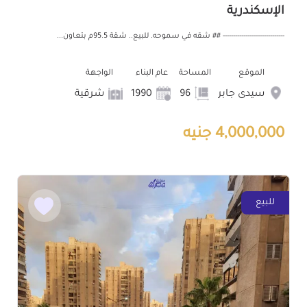
الإسكندرية
------------------------------ ## شقه في سموحه. للبيع.. شقة 95.5م بتعاون...
الموقع
المساحة
عام البناء
الواجهة
سيدى جابر
96
1990
شرقية
4,000,000 جنيه
للبيع