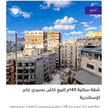
للبيع
شقة سكنية 140م للبيع كاش بسيدى جابر
الإسكندرية
شقة للبيع ابراج سيدى جابر 140 م غرفتين وريسيبشن 3 قطع 2 حمام ومطبخ