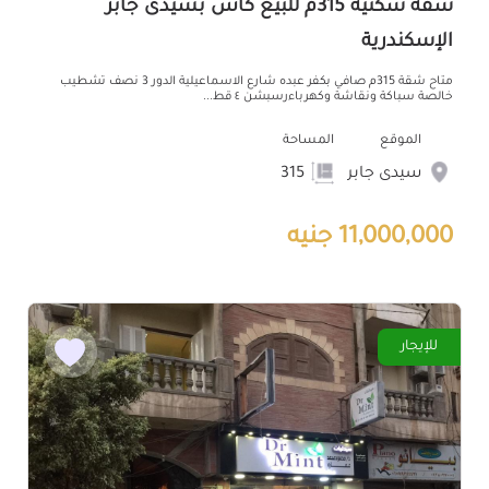
شقة سكنية 315م للبيع كاش بسيدى جابر
الإسكندرية
متاح شقة 315م صافي بكفر عبده شارع الاسماعيلية الدور 3 نصف تشطيب
خالصة سباكة ونقاشة وكهرباءرسبشن ٤ قط...
الموقع
المساحة
سيدى جابر
315
11,000,000 جنيه
للإيجار