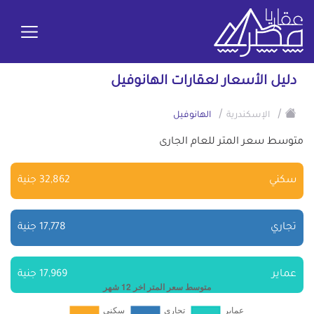
دليل الأسعار لعقارات الهانوفيل
/
/
الإسكندرية
الهانوفيل
متوسط سعر المتر للعام الجارى
سكني
32,862 جنية
تجاري
17,778 جنية
عماير
17,969 جنية