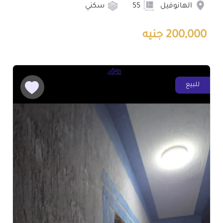
الهانوفيل
55
سكني
200,000 جنيه
للبيع