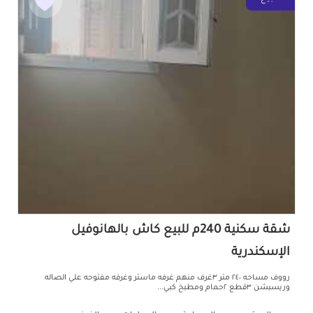
شقة سكنية 240م للبيع كاش بالهانوفيل
الإسكندرية
رووف مساحه ٢٤٠ متر ٣غرف منهم غرفه ماستر وغرفه مفتوحه علي الصاله
وريسبشن ٣قطع ٢حمام ومطبخ كبي...