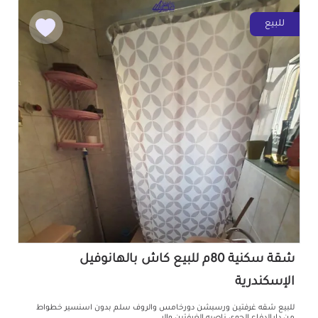
للبيع
شقة سكنية 80م للبيع كاش بالهانوفيل
الإسكندرية
للبيع شقه غرفتين ورسبشن دورخامس والروف سلم بدون اسنسير خطواط
من دارالدفاع الجوي ناصيه الغرفتين والر...