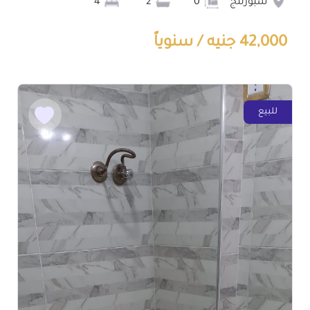
سبورتنج
0
2
4
42,000 جنيه / سنوياً
للبيع