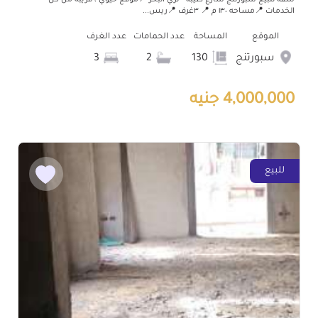
شقه للبيع سبورتنج شارع طيبه - تري البحر 📍موقع حيوي ، قريبه من كل
الخدمات 📍مساحه ١٣٠ م 📍 ٣غرف 📍ريس...
الموقع
المساحة
عدد الحمامات
عدد الغرف
سبورتنج
130
2
3
4,000,000 جنيه
للبيع