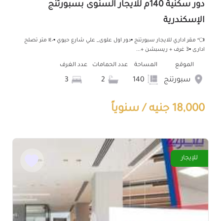
دور سكنية 140م للايجار السنوى بسبورتنج
الإسكندرية
👈 مقر اداري للايجار سبورتنج ▪︎دور اول علوى_ علي شارع حيوي ▪︎١٤٠ متر تصلح
ادارى ▪︎3 غرف + ريسبشن +...
الموقع
المساحة
عدد الحمامات
عدد الغرف
سبورتنج
140
2
3
18,000 جنيه / سنوياً
للإيجار