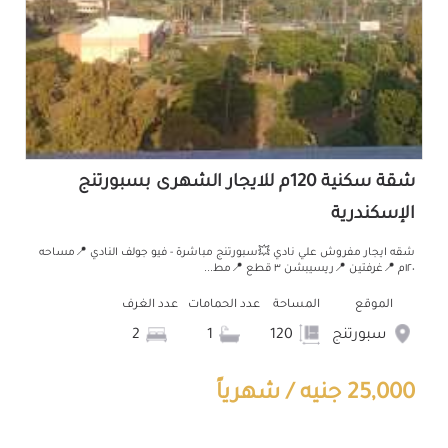
شقة سكنية 120م للايجار الشهرى بسبورتنج
الإسكندرية
شقه ايجار مفروش علي نادي 💥سبورتنج مباشرة - فيو جولف النادي 📍مساحه
١٢٠م 📍غرفتين 📍ريسيبشن ٣ قطع 📍مط...
الموقع
المساحة
عدد الحمامات
عدد الغرف
سبورتنج
120
1
2
25,000 جنيه / شهرياً