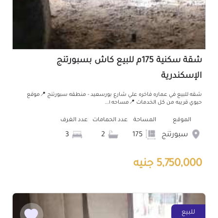
شقة سكنية 175م للبيع كاش بسبورتنج
الإسكندرية
شقه للبيع في عماره فاخره علي شارع بورسعيد - منطقه سبورتنج 📍موقع
حيوي قريبه من كل الخدمات 📍مساحه ١...
الموقع
المساحة
عدد الحمامات
عدد الغرف
سبورتنج
175
2
3
5,750,000 جنيه
للبيع