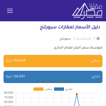
دليل الأسعار لعقارات سبورتنج
/
/
الإسكندرية
سبورتنج
متوسط سعر المتر للعام الجارى
سكني
154,409 جنية
تجاري
106,891 جنية