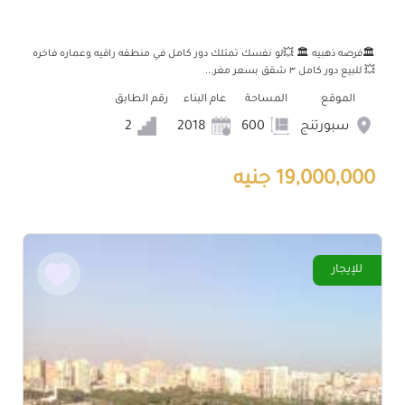
🏛️فرصه ذهبيه 🏛️ 💥لو نفسك تمتلك دور كامل في منطقه راقيه وعماره فاخره
💥 للبيع دور كامل ٣ شقق بسعر مغر...
الموقع
المساحة
عام البناء
رقم الطابق
سبورتنج
600
2018
2
19,000,000 جنيه
للإيجار