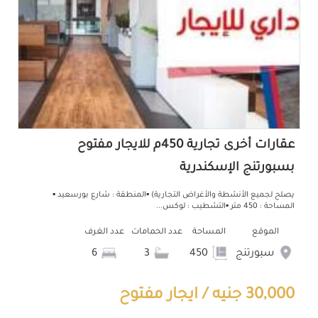
عقارات أخرى تجارية 450م للايجار مفتوح
بسبورتنج الإسكندرية
يصلح لجميع الأنشطة والأغراض التجارية) ▪المنطقة : شارع بورسعيد ▪
المساحة : 450 متر ‏‎▪التشطيب : لوكس...
الموقع
المساحة
عدد الحمامات
عدد الغرف
سبورتنج
450
3
6
30,000 جنيه / ايجار مفتوح