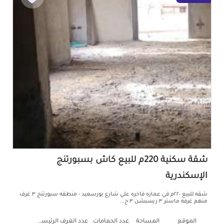
شقة سكنية 220م للبيع كاش بسبورتنج
الإسكندرية
شقه للبيع ٢٢٠م في عماره فاخره علي شارع بورسعيد - منطقه سبورتنج ٣ غرف
منهم غرفه ماستر ٣ ريسبشن ٣ ح...
الموقع
المساحة
عدد الحمامات
عدد الغرف الرئيسية