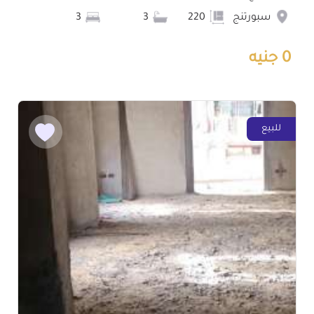
سبورتنج
220
3
3
0 جنيه
للبيع