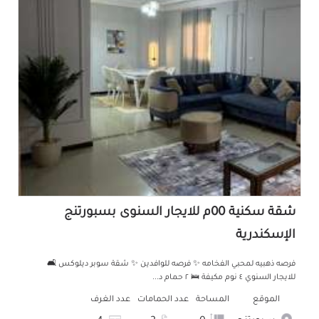
شقة سكنية 00م للايجار السنوى بسبورتنج
الإسكندرية
فرصه ذهبيه لمحبي الفخامه ✨ فرصه للوافدين ✨ شقة سوبر ديلوكس 🛋️
للايجار السنوي ٤ نوم مكيفة 🛌 ٢ حمام د...
الموقع
المساحة
عدد الحمامات
عدد الغرف