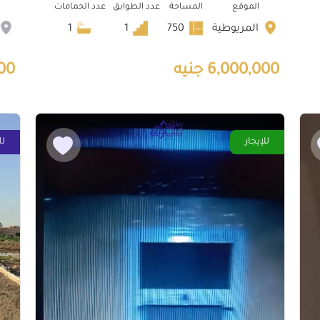
الموقع
المساحة
عدد الطوابق
عدد الحمامات
المريوطية
750
1
1
6,000,000 جنيه
000
للإيجار
لل