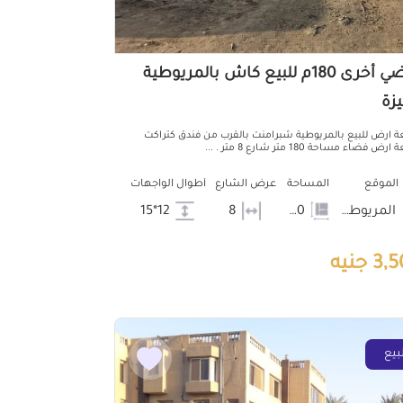
أراضي أخرى 180م للبيع كاش بالمريوطية
يزة
 ارض للبيع بالمريوطية شبرامنت بالقرب من فندق كتراكت
 فضاء مساحة 180 متر شارع 8 متر . ...
الموقع
المساحة
عرض الشارع
أطوال الواجهات
المريوطية
180
8
12*15
3 جنيه
بيع