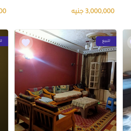
3,000,000 جنيه
000
للبيع
لل