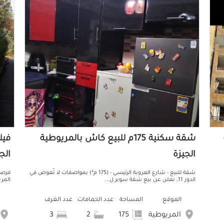
شقة سكنية 175م للبيع كاش بالمريوطية
الجيزة
الج
شقة للبيع - شارع العروبة الرئيسي - (175 م²) بمواصفات لا تُعوض في
فرصة
الدور 11، نعلن عن بيع شقة سوبر ل...
المري
الموقع
المساحة
عدد الحمامات
عدد الغرف
المريوطية
175
2
3