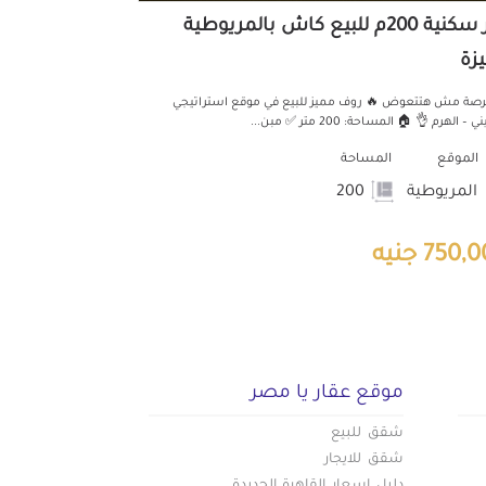
دور سكنية 200م للبيع كاش بالمريوطية
يزة
رصة مش هتتعوض 🔥 روف مميز للبيع في موقع استراتيجي
ي – الهرم 👌 🏠 المساحة: 200 متر ✅ مبن...
الموقع
المساحة
المريوطية
200
750 جنيه
موقع عقار يا مصر
شقق للبيع
شقق للايجار