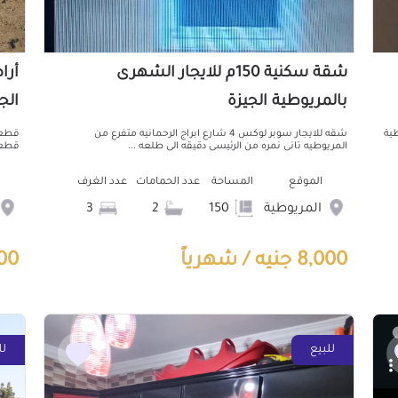
شقة سكنية 150م للايجار الشهرى
بالمريوطية الجيزة
الج
طية
شقه للايجار سوبر لوكس 4 شارع ابراج الرحمانيه متفرع من
قطعة
المريوطيه تانى نمره من الرئيسى دقيقه الى طلعه ...
قطعة ارض
الموقع
المساحة
عدد الحمامات
عدد الغرف
المريوطية
150
2
3
8,000 جنيه / شهرياً
,500
للبيع
لل