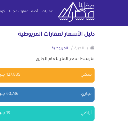
عقارات
أضف عقارك مجانا
كوم
دليل الأسعار لعقارات المريوطية
/
/
الجيزة
المريوطية
متوسط سعر المتر للعام الجارى
سكني
127,835 جنية
تجاري
60,736 جنية
أراضي
19 جنية