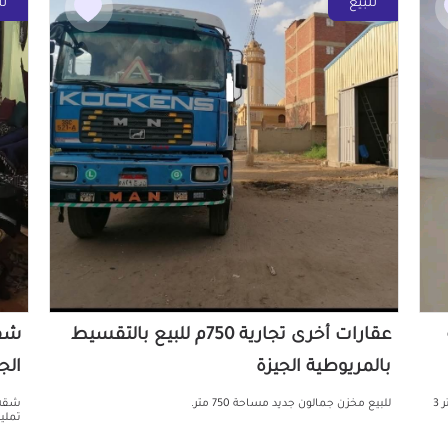
للبيع
لل
عقارات أخرى تجارية 750م للبيع بالتقسيط
بالمريوطية الجيزة
الج
للبيع بسعر لقطة عند مسجد زمزم الشيسينى فيصل شقه 145 متر 3
للبيع مخزن جمالون جديد مساحة 750 متر.
شقه 
تمليك ٣٥٠ م ٣ شقق مفتوحين علي