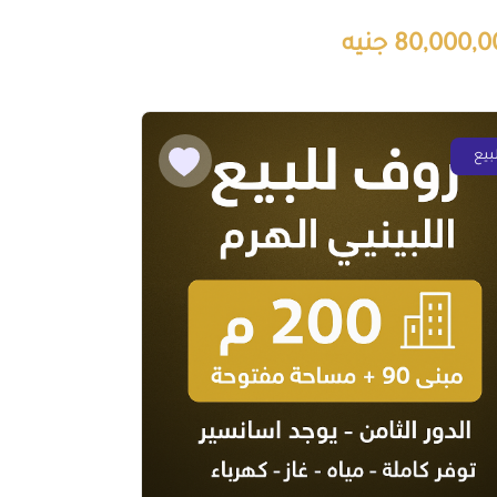
80,000, جنيه
بيع