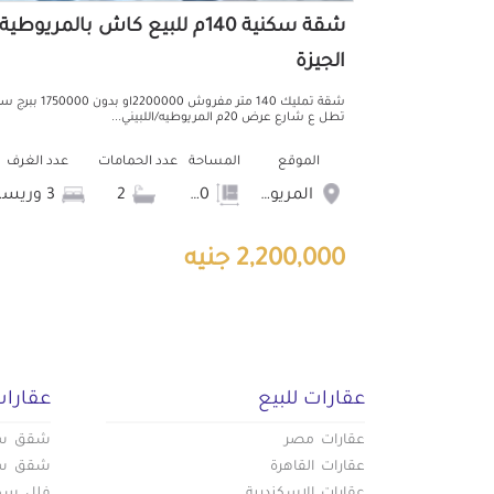
شقة سكنية 140م للبيع كاش بالمريوطية
الجيزة
شقة تمليك 140 متر مفروش 2200000او بدون
تطل ع شارع عرض 20م المريوطيه/اللبيني...
الموقع
المساحة
عدد الحمامات
عدد الغرف
المريوطية
140
2
3 وريسبشن
2,200,000 جنيه
عقارات للبيع
عقارات
عقارات مصر
شقق سكن
عقارات القاهرة
شقق سكن