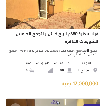
فيلا سكنية 380م للبيع كاش بالتجمع الخامس
الشويفات القاهرة
التجمع 🏩فيلا للبيع ✨فرصة مميزة لامتلاك توين فيلا في Moon Valley – التجمع
الخامس!* 📍 الموقع: أول ...
الموقع
المساحة
عدد الطوابق
عدد الحمامات
التجمع الخامس الشويفات
380
3
4
17,000,000 جنيه