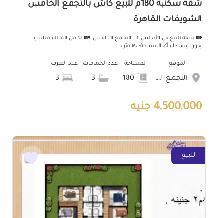
شقة سكنية 180م للبيع كاش بالتجمع الخامس
الشويفات القاهرة
🏡 شقة للبيع في الأندلس ٢ – التجمع الخامس. 🏡 ✨ من المالك مباشرة –
بدون وسطاء 📐 المساحة: ١٨٠ متر د...
الموقع
المساحة
عدد الحمامات
عدد الغرف
التجمع الخامس الشويفات
180
3
3
4,500,000 جنيه
للبيع