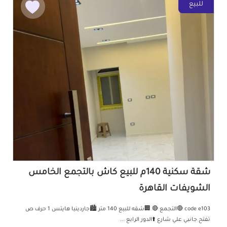
للبيع
شقة سكنية 140م للبيع كاش بالتجمع الخامس
الشويفات القاهرة
code e103 🔴التجمع 🔴 🏢شقه للبيع 140 متر 🏙جاردينيا هايتس 1 حرف ص
تفتح جانبي علي شارع ⬆️الدور الرابع ...