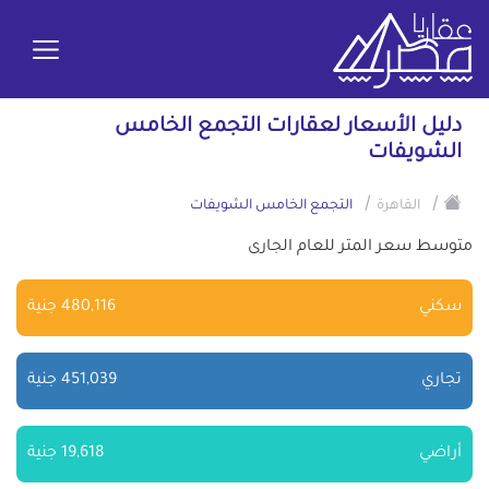
دليل الأسعار لعقارات التجمع الخامس
الشويفات
/
/
القاهرة
التجمع الخامس الشويفات
متوسط سعر المتر للعام الجارى
سكني
480,116 جنية
تجاري
451,039 جنية
أراضي
19,618 جنية