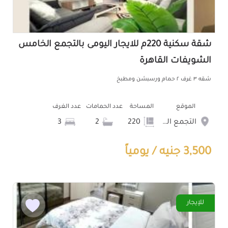
شقة سكنية 220م للايجار اليومى بالتجمع الخامس
الشويفات القاهرة
شقه ٣ غرف ٢ حمام ورسبشن ومطبخ
الموقع
المساحة
عدد الحمامات
عدد الغرف
التجمع الخامس الشويفات
220
2
3
3,500 جنيه / يومياً
للإيجار