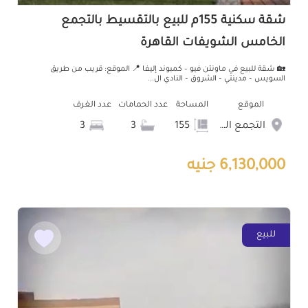
شقة سكنية 155م للبيع بالتقسيط بالتجمع
الخامس الشويفات القاهرة
🏡 شقة للبيع في ماونتن فيو – كمبوند إليفا 📍 الموقع: قريب من طريق
السويس – مدينتي – الشروق – النادي ال...
الموقع
المساحة
عدد الحمامات
عدد الغرف
التجمع الخامس الشويفات
155
3
3
6,130,000 جنيه
للبيع