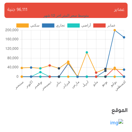
عماير
96,111 جنية
الموقع