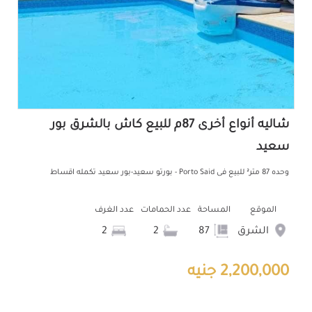
شاليه أنواع أخرى 87م للبيع كاش بالشرق بور
سعيد
وحده 87 متر² للبيع فى Porto Said - بورتو سعيد-بور سعيد تكمله اقساط
الموقع
المساحة
عدد الحمامات
عدد الغرف
الشرق
87
2
2
2,200,000 جنيه