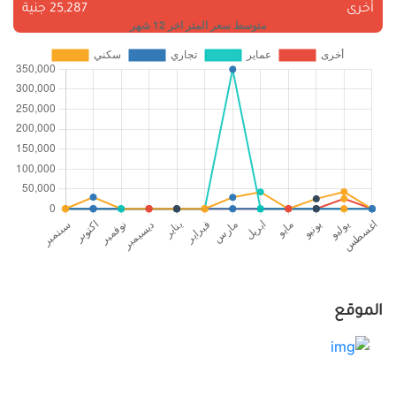
أخرى
25,287 جنية
الموقع