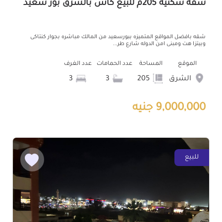
شقة سكنية 205م للبيع كاش بالشرق بور سعيد
شقه بافضل المواقع المتميزه ببورسعيد من المالك مباشره بجوار كنتاكى
وبيتزا هت ومبنى امن الدوله شارع طر...
الموقع
المساحة
عدد الحمامات
عدد الغرف
الشرق
205
3
3
9,000,000 جنيه
للبيع