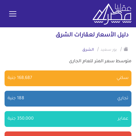
دليل الأسعار لعقارات الشرق
/
/
بور سعيد
الشرق
متوسط سعر المتر للعام الجارى
سكني
168,687 جنية
تجاري
188 جنية
عماير
350,000 جنية