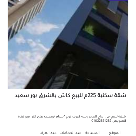
شقة سكنية 225م للبيع كاش بالشرق بور سعيد
شقة للبيع فى أبراج المحروسه ٤غرف نوم ٢حمام توضيب هاى الترا فيو قناة
السويس 01022851282
الموقع
المساحة
عدد الحمامات
عدد الغرف