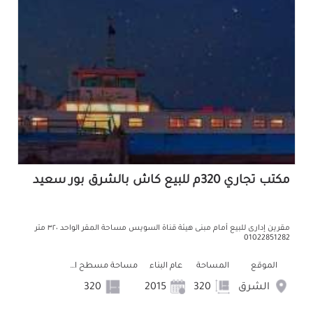
مكتب تجاري 320م للبيع كاش بالشرق بور سعيد
مقرين إدارى للبيع أمام مبنى هيئة قناة السويس مساحة المقر الواحد ٣٢٠ متر
01022851282
الموقع
المساحة
عام البناء
مساحة مسطح البناء
الشرق
320
2015
320