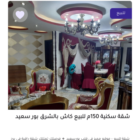
للبيع
شقة سكنية 150م للبيع كاش بالشرق بور سعيد
شقة للبيع – موقع مميز في قلب بورسعيد 🔹 فرصتك تمتلك شقة راقية في برج