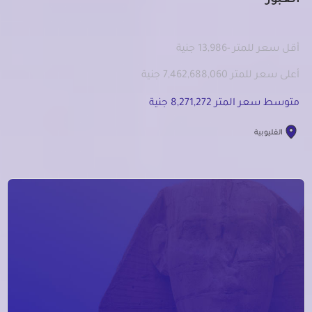
العبور
أقل سعر للمتر -13,986 جنية
أعلى سعر للمتر 7,462,688,060 جنية
متوسط سعر المتر 8,271,272 جنية
القليوبية