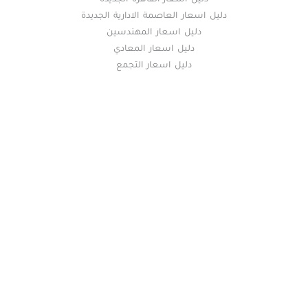
دليل اسعار القاهرة الجديدة
دليل اسعار العاصمة الادارية الجديدة
دليل اسعار المهندسين
دليل اسعار المعادي
دليل اسعار التجمع
خريطة الموقع
(current)
عقارات
أضف عقارك مجانا
كومباوندات
دليل الاسعار
المقالات العقارية
عن عقار يا مصر