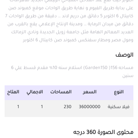
أكتوبر حيث تقع عند المدخل السياحي الرئيسي الجديد للأهرامات
على بداية طريق الفيوم و نهاية طريق الواحات موقع كمبوند صن
كابيتال 6 اكتوبر 5 دقائق من دريم لاند … دقيقة من طريق الواحات 7
دقائق من ميدان الرماية … ومدينة الإنتاج الإعلامي يقع بالقرب من
العديد المعالم الهامة مثل جامعة زويل الجديدة ونادي الزمالك
ومول مصر ومطار سفنكس كمبوند صن كابيتال 6 اكتوبر
الوصف
مساحه 156( Garden150) استلام سنه 10% مقدم قسط علي 6
سنين
النوع
السعر
المساحات
الاجمالي
المتاح
فيلا سكنية
36000000
230
1
1
محتوى الصورة 360 درجه