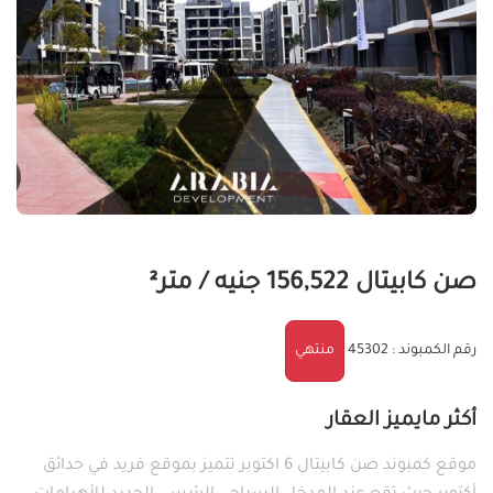
صن كابيتال
156,522 جنيه / متر²
رقم الكمبوند : 45302
منتهي
أكثر مايميز العقار
موقع كمبوند صن كابيتال 6 اكتوبر تتميز بموقع فريد في حدائق