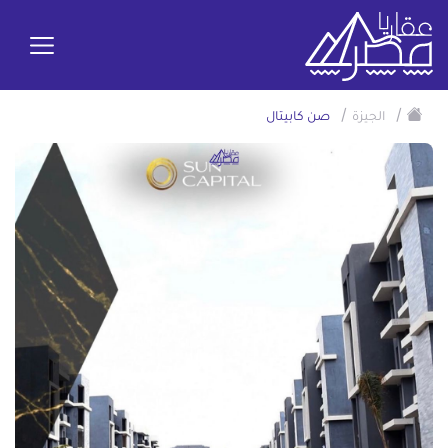
/
/
الجيزة
صن كابيتال