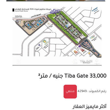
+4
33,000 جنيه / متر²
Tiba Gate
رقم الكمبوند : 42949
منتهي
أكثر مايميز العقار