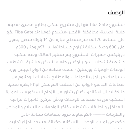
الوصف
-مشروع Tiba Gate هو اول مشروع سكنى بطابع عصرى بمدينة
طيبة الجديدة- محافظة الأقصر -مشروع كومباوند Tiba Gate يقع
على مساحة 70 الف متر مسطح عبارة عن 14 بلوك سكنى يحتوى
على 600 وحدة سكنية تتراوح مساحاتها بين 97م وحتى 300م
دوبليكس -مميزات المشروع يتم تسليم المالك وحدة سكنيه
مشطبة تشطيب سوبر لوكس جاهزه للسكن مباشرة . تشطيب
الوحدات -ارضيات بورسلين -اسقف معلقة من الواح الجبس بورد
-سيراميك فرز اول بالحمامات والمطابخ -شبابيك الومنيوم من
قطاعات الجامبو -ابواب من الخشب الموسكى hpl -اجهزة صحية
ماركة ايديال استاندرد -كبائن شاور من الزجاج السيكوريت -العمارة
السكنية مزودة بمصاعد للوحدات ودش مركزى كاميرات مراقبة
بالمداخل والطرقات -تشطيب فاخر للواجهات و السلام والمداخل
والطرقات ---------- -الكومباوند مزود بحمامات سباحة -نادى
مخصص لملاك الوحدات السكنيه -حضانة -مسجد -اجزاء تجاريه