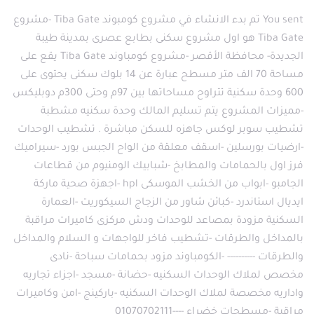
You sent تم بدء الانشاء في مشروع كومبوند Tiba Gate -مشروع
Tiba Gate هو اول مشروع سكنى بطابع عصرى بمدينة طيبة
الجديدة- محافظة الأقصر -مشروع كومباوند Tiba Gate يقع على
مساحة 70 الف متر مسطح عبارة عن 14 بلوك سكنى يحتوى على
600 وحدة سكنية تتراوح مساحاتها بين 97م وحتى 300م دوبليكس
-مميزات المشروع يتم تسليم المالك وحدة سكنيه مشطبة
تشطيب سوبر لوكس جاهزه للسكن مباشرة . تشطيب الوحدات
-ارضيات بورسلين -اسقف معلقة من الواح الجبس بورد -سيراميك
فرز اول بالحمامات والمطابخ -شبابيك الومنيوم من قطاعات
الجامبو -ابواب من الخشب الموسكى hpl -اجهزة صحية ماركة
ايديال استاندرد -كبائن شاور من الزجاج السيكوريت -العمارة
السكنية مزودة بمصاعد للوحدات ودش مركزى كاميرات مراقبة
بالمداخل والطرقات -تشطيب فاخر للواجهات و السلام والمداخل
والطرقات ---------- -الكومباوند مزود بحمامات سباحة -نادى
مخصص لملاك الوحدات السكنيه -حضانة -مسجد -اجزاء تجاريه
واداريه مخصصة لملاك الوحدات السكنيه -باركينج -امن وكاميرات
مراقبة -مسطحات خضراء ----01070702111