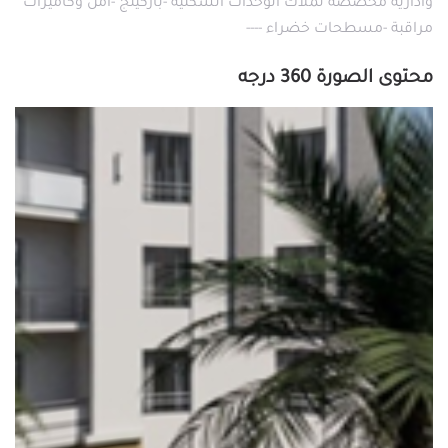
واداريه مخصصة لملاك الوحدات السكنيه -باركينج -امن وكاميرات
مراقبة -مسطحات خضراء ----
محتوى الصورة 360 درجه