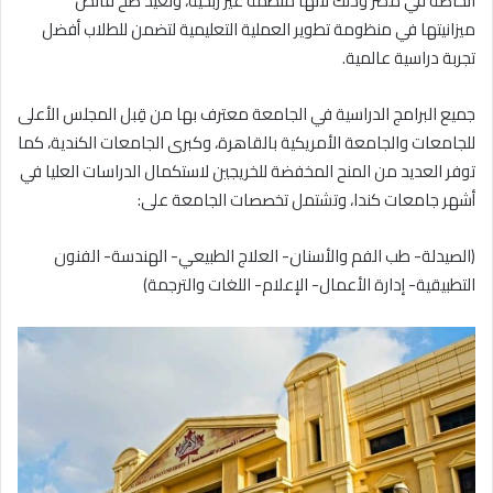
الخاصة في مصر وذلك لأنها منظمة غير ربحية، وتعيد ضخ فائض
ميزانيتها في منظومة تطوير العملية التعليمية لتضمن للطلاب أفضل
تجربة دراسية عالمية.
جميع البرامج الدراسية في الجامعة معترف بها من قِبل المجلس الأعلى
للجامعات والجامعة الأمريكية بالقاهرة، وكبرى الجامعات الكندية، كما
توفر العديد من المنح المخفضة للخريجين لاستكمال الدراسات العليا في
أشهر جامعات كندا، وتشتمل تخصصات الجامعة على:
(الصيدلة- طب الفم والأسنان- العلاج الطبيعي- الهندسة- الفنون
التطبيقية- إدارة الأعمال- الإعلام- اللغات والترجمة)