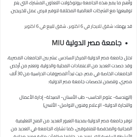
وأهم ما يميز هذه الجامعة بروتوكولات التعاون المشترك التي يتم
توقيعها مع الشركات العالمية المختلفة لتوفير فرص عمل للخريجين.
قد يهمك:
شقق للايجار في 6 اكتوبر
،
شقق للبيع في 6 اكتوبر
جامعة مصر الدولية
MIU
تحتل جامعة مصر الدولية المركز السادس عشر بين الجامعات المصرية،
وقد حصدت العديد من الاعتمادات المحلية والدولية، وتعتبر من أرخص
الجامعات الخاصة في مصر، حيث تبدأ المصروفات الدراسية من 30 ألف
مصري، وتتضمن تخصصات جامعة مصر الدولية:
(الهندسة- علوم الحاسب- طب الأسنان- الصيدلة- إدارة الأعمال
والتجارة الدولية- الإعلام وفنون التواصل- الألسن)
توفر جامعة مصر الدولية بمدينة العبور العديد من المنح التعليمية
المجانية والمخفضة للمتفوقين، كما تشارك الجامعة في العديد من
الأنشطة الرياضية التي تمنح من خلالها مكافآت مالية ومنح مجانية