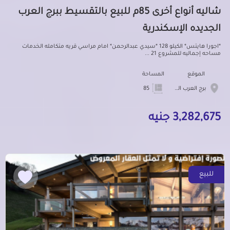
شاليه أنواع أخرى 85م للبيع بالتقسيط ببرج العرب
الجديده الإسكندرية
*اجورا هايتس* الكيلو 128 *سيدي عبدالرحمن* امام مراسي قريه متكامله الخدمات
مساحه إجماليه للمشروع 21 ...
الموقع
المساحة
برج العرب الجديده
85
3,282,675 جنيه
للبيع