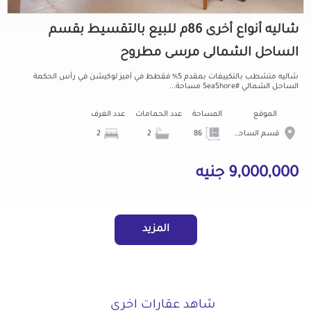
شاليه أنواع أخرى 86م للبيع بالتقسيط بقسم
الساحل الشمالى مرسى مطروح
شاليه متشطب بالتكييفات بمقدم 5% فقطط في أميز لوكيشن في رأس الحكمة
الساحل الشمالي #SeaShore مساحة...
الموقع
المساحة
عدد الحمامات
عدد الغرف
قسم الساحل الشمالى
86
2
2
9,000,000 جنيه
المزيد
شاهد عقارات اخرى