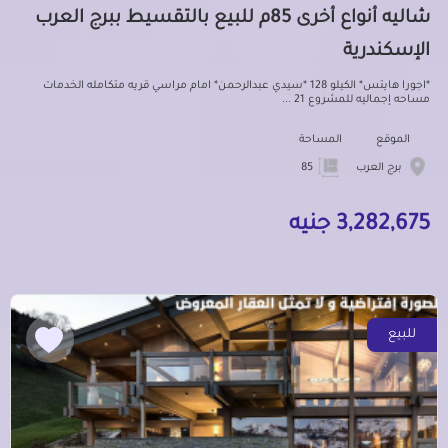
شاليه أنواع أخرى 85م للبيع بالتقسيط ببرج العرب
الإسكندرية
*اجورا هايتس* الكيلو 128 *سيدي عبدالرحمن* امام مراسي قريه متكامله الخدمات
مساحه إجماليه للمشروع 21 ...
الموقع
المساحة
برج العرب
85
3,282,675 جنيه
للبيع