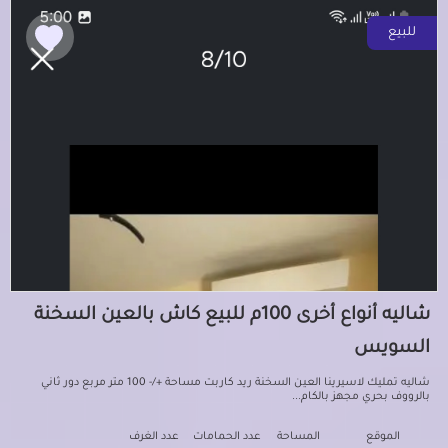
للبيع
شاليه أنواع أخرى 100م للبيع كاش بالعين السخنة
السويس
شاليه تمليك لاسيرينا العين السخنة ريد كاربت مساحة +/- 100 متر مربع دور ثاني
بالرووف بحري مجهز بالكام...
الموقع
المساحة
عدد الحمامات
عدد الغرف