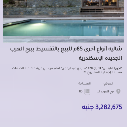
شاليه أنواع أخرى 85م للبيع بالتقسيط ببرج العرب
الجديده الإسكندرية
*اجورا هايتس* الكيلو 128 *سيدي عبدالرحمن* امام مراسي قريه متكامله الخدمات
مساحه إجماليه للمشروع 21 ...
الموقع
المساحة
برج العرب الجديده
85
3,282,675 جنيه