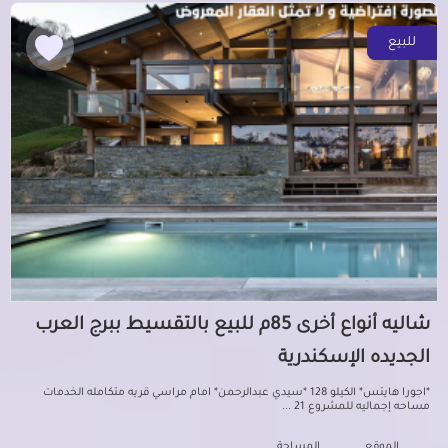
للبيع
شاليه أنواع أخرى 85م للبيع بالتقسيط ببرج العرب
الجديده الإسكندرية
*اجورا هايتس* الكيلو 128 *سيدي عبدالرحمن* امام مراسي قريه متكامله الخدمات
مساحه إجماليه للمشروع 21 ...
الموقع
المساحة