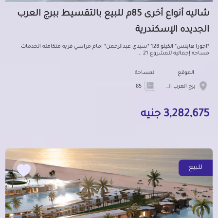
شاليه أنواع أخرى 85م للبيع بالتقسيط ببرج العرب
الجديده الإسكندرية
*اجورا هايتس* الكيلو 128 *سيدي عبدالرحمن* امام مراسي قريه متكامله الخدمات
مساحه إجماليه للمشروع 21 ...
الموقع
المساحة
برج العرب الجديده
85
3,282,675 جنيه
للبيع