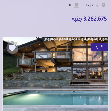
برج العرب الجديده
85
3,282,675 جنيه
للبيع