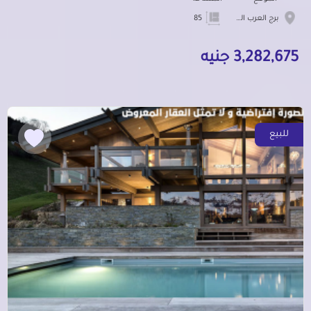
برج العرب الجديده
85
3,282,675 جنيه
للبيع