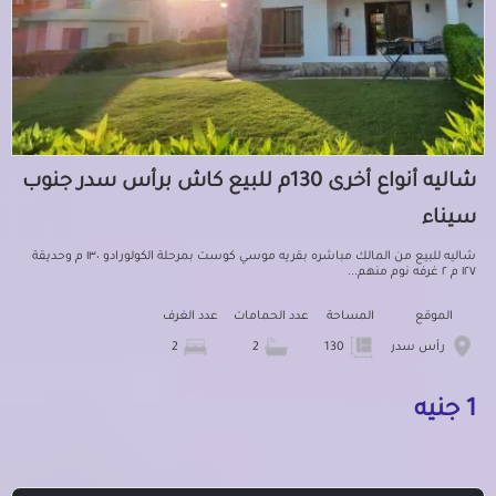
شاليه أنواع أخرى 130م للبيع كاش برأس سدر جنوب
سيناء
شاليه للبيع من المالك مباشره بقريه موسي كوست بمرحلة الكولورادو ١٣٠ م وحديقة
١٢٧ م ٢ غرفه نوم منهم...
الموقع
المساحة
عدد الحمامات
عدد الغرف
رأس سدر
130
2
2
1 جنيه