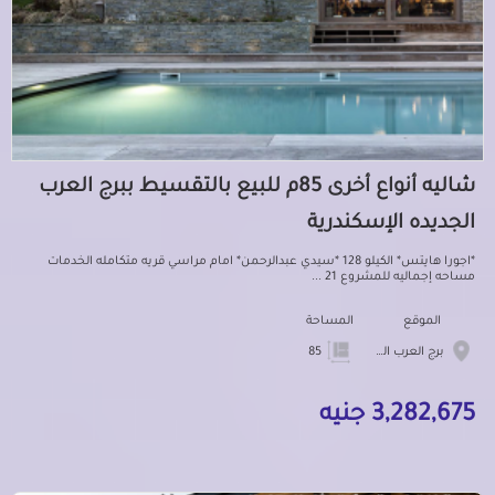
شاليه أنواع أخرى 85م للبيع بالتقسيط ببرج العرب
الجديده الإسكندرية
*اجورا هايتس* الكيلو 128 *سيدي عبدالرحمن* امام مراسي قريه متكامله الخدمات
مساحه إجماليه للمشروع 21 ...
الموقع
المساحة
برج العرب الجديده
85
3,282,675 جنيه