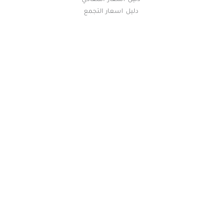
دليل اسعار المعادي
دليل اسعار التجمع
خريطة الموقع
(current)
عقارات
أضف عقارك مجانا
كومباوندات
دليل الاسعار
المقالات العقارية
عن عقار يا مصر
س & ج
تواصل معنا
اتفاقية الخصوصية