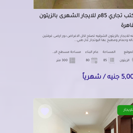
مكتب تجاري 85م للايجار الشهرى بالزيتون
قاهرة
للايجار بالزيتون الشرقيه تصلح لكل الاغراض دور ارضى غرفتين
ه وحمام ومطبخ بها البوتجاز غاز طبي...
لموقع
المساحة
عام البناء
مساحة مسطح البناء
الزيتون
85
80
300 متر
جنيه / شهرياً
لإيجار