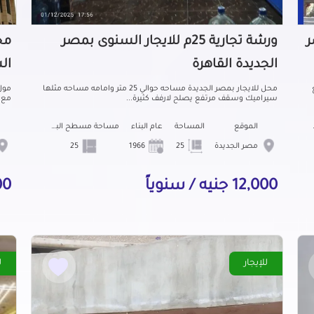
صر
ورشة تجارية 25م للايجار السنوى بمصر
الجديدة القاهرة
ال
محل للايجار بمصر الجديدة مساحه حوالي 25 متر وامامه مساحه مثلها
مول
سيراميك وسقف مرتفع يصلح لارفف كثيرة...
مع شا
بناء
الموقع
المساحة
عام البناء
مساحة مسطح البناء
مصر الجديدة
25
1966
25
12,000 جنيه / سنوياً
700 جنيه
للإيجار
ل