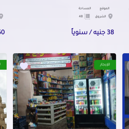
بناء
الموقع
المساحة
الشروق
48
38 جنيه / سنوياً
450 جنيه
للإيجار
ل