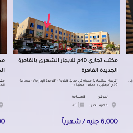
مكتب تجاري 40م للايجار الشهرى بالقاهرة
الجديدة القاهرة
ال
 .
*فرصة استثمارية مميزة في حدائق أكتوبر* - *الوحدة الإدارية*: - مساحة:
مقـر
40م (غرفتين + حمام + مطبخ) ...
الم
الموقع
المساحة
القاهرة الجديدة
40
6,000 جنيه / شهرياً
0,000