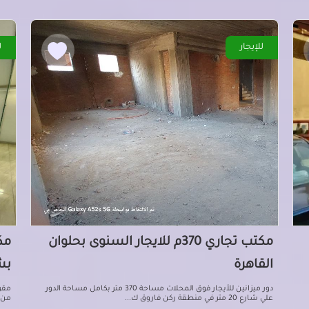
للإيجار
ل
مكتب تجاري 370م للايجار السنوى بحلوان
القاهرة
بش
دور ميزانين للأيجار فوق المحلات مساحة 370 متر بكامل مساحة الدور
مقر
علي شارع 20 متر في منطقة ركن فاروق ك...
من ج