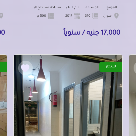
الموقع
المساحة
عام البناء
مساحة مسطح البناء
حلوان
370
2017
500 م
17,000 جنيه / سنوياً
0,000
للإيجار
ل