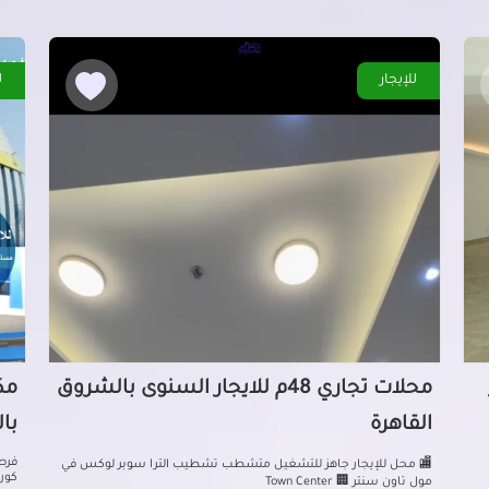
للإيجار
ل
محلات تجاري 48م للايجار السنوى بالشروق
القاهرة
با
فرصة
🏬 محل للإيجار جاهز للتشغيل متشطب تشطيب الترا سوبر لوكس في
كورن
مول تاون سنتر 🏢 Town Center