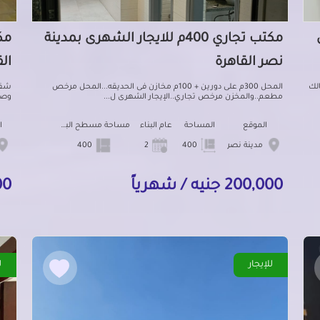
مكتب تجاري 400م للايجار الشهرى بمدينة
نصر القاهرة
ال
لك
المحل 300م على دورين + 100م مخازن فى الحديقه...المحل مرخص
شقه 
مطعم..والمخزن مرخص تجاري..الإيجار الشهرى ل...
وصال
الموقع
المساحة
عام البناء
مساحة مسطح البناء
ا
مدينة نصر
400
2
400
200,000 جنيه / شهرياً
5,000 
للإيجار
ل