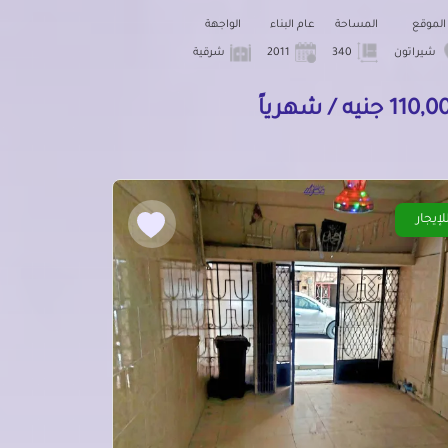
الموقع
المساحة
عام البناء
الواجهة
شيراتون
340
2011
شرقية
11 جنيه / شهرياً
لإيجار