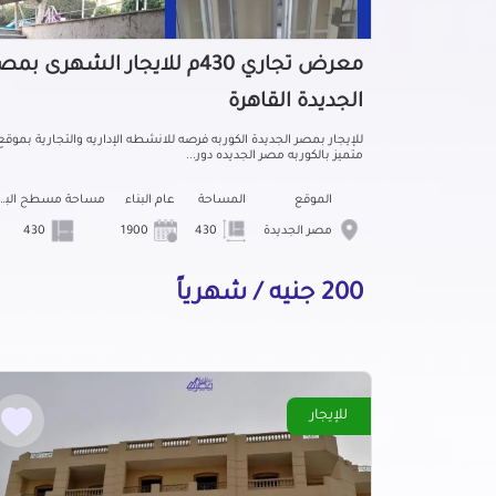
معرض تجاري 430م للايجار الشهرى بم
الجديدة القاهرة
للإيجار بمصر الجديدة الكوربه فرصه للانشطه الإداريه والتجارية بموقع
متميز بالكوربه مصر الجديده دور...
الموقع
المساحة
عام البناء
مساحة مسطح ال
مصر الجديدة
430
1900
430
200 جنيه / شهرياً
للإيجار