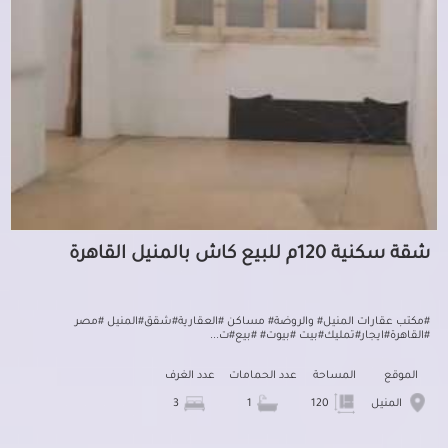
شقة سكنية 120م للبيع كاش بالمنيل القاهرة
#مكتب عقارات المنيل# والروضة# مساكن #العقارية#شقق#المنيل #مصر
#القاهرة#ايجار#تمليك#بيت #بيوت# #بيع#ت...
الموقع
المساحة
عدد الحمامات
عدد الغرف
المنيل
120
1
3