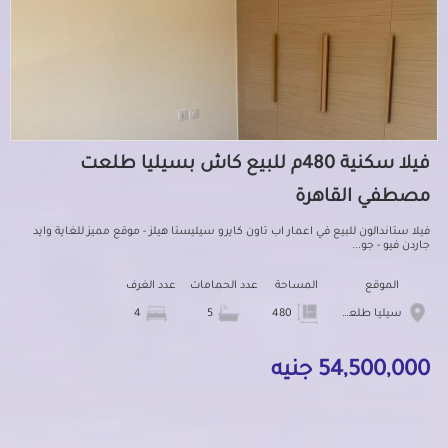
فيلا سكنية 480م للبيع كاش بسيليا طلعت
مصطفي القاهرة
فيلا ستاندالون للبيع في اعمار اب تاون كايرو سيليستا هيلز - موقع مميز للغاية وايد
جاردن فيو - جو...
الموقع
المساحة
عدد الحمامات
عدد الغرف
سيليا طلعت مصطفي
480
5
4
54,500,000 جنيه