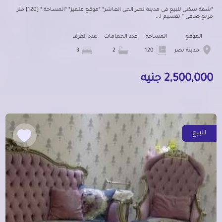
*شقة سكنى للبيع فى مدينة نصر الحى العاشر* *موقع متميز* *المساحة:* [120] متر
مربع صافى * تقسيم ا...
الموقع
المساحة
عدد الحمامات
عدد الغرف
مدينة نصر
120
2
3
2,500,000 جنيه
للبيع