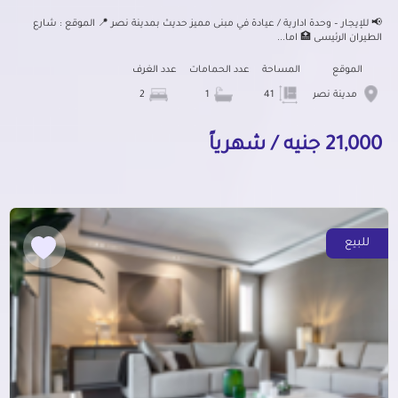
📢 للإيجار – وحدة ادارية / عيادة في مبنى مميز حديث بمدينة نصر 📍 الموقع : شارع
الطيران الرئيسى 🏥 اما...
الموقع
المساحة
عدد الحمامات
عدد الغرف
مدينة نصر
41
1
2
21,000 جنيه / شهرياً
للبيع