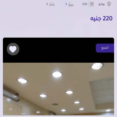
بولاق
220
3
3
220 جنيه
للبيع