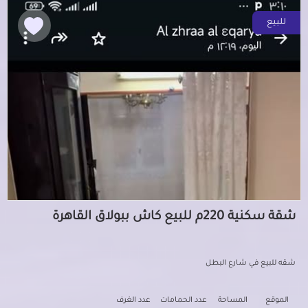
للبيع
شقة سكنية 220م للبيع كاش ببولاق القاهرة
شقه للبيع في شارع البطل
الموقع
المساحة
عدد الحمامات
عدد الغرف