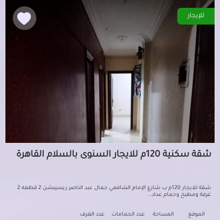
للإيجار
شقة سكنية 120م للايجار السنوى بالسلام القاهرة
شقة للايجار 120م ب شارع الإمام الشافعي جمال عبد الناصر ريسيبشن 2 قطعه 2
غرفة ومطبخ وحمام عداد...
الموقع
المساحة
عدد الحمامات
عدد الغرف