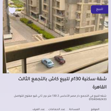
للبيع
شقة سكنية 130م للبيع كاش بالتجمع الثالث
القاهرة
شقه للبيع في التجمع دار مصر الأندلس 2 130 متر دور ثاني ڤيو مفتوح للتواصل
01040462433
الموقع
المساحة
عدد الحمامات
عدد الغرف