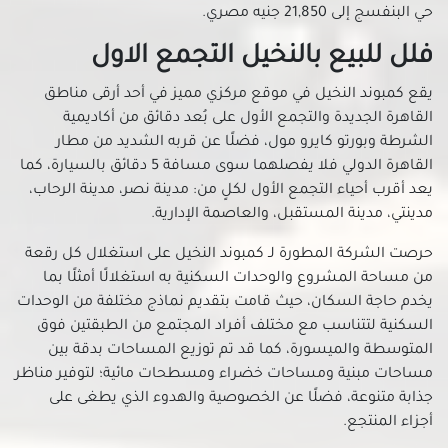
فلل للبيع في روض الفرج
حي البنفسج إلى 21,850 جنيه مصري.
فلل للبيع في زهراء المعادى
فلل للبيع بالنخيل التجمع الاول
فلل للبيع في زهراء مدينة نصر
يقع كمبوند النخيل في موقع مركزي مميز في أحد أرقى مناطق
فلل للبيع في سراي القبة
القاهرة الجديدة والتجمع الأول على بُعد دقائق من أكاديمية
فلل للبيع في سيليا طلعت مصطفي
الشرطة وبورتو كايرو مول، فضلًا عن قربه الشديد من مطار
فلل للبيع في شارع الطيران بمدينة نصر
القاهرة الدولي فلا يفصلهما سوى مسافة 5 دقائق بالسيارة، كما
فلل للبيع في شارع خضر التوني بمدينة نصر
يعد أقرب أحياء التجمع الأول لكلٍ من: مدينة نصر، مدينة الرحاب،
فلل للبيع في شارع رمسيس
مدينتي، مدينة المستقبل، والعاصمة الإدارية.
فلل للبيع في شارع عباس العقاد بمدينة نصر
حرصت الشركة المطورة لـ كمبوند النخيل على استغلال كل رقعة
فلل للبيع في شارع مصطفى النحاس بمدينة نصر
من مساحة المشروع والوحدات السكنية به استغلالًا أمثلًا بما
فلل للبيع في شارع مكرم عبيد بمدينة نصر
يخدم حاجة السكان، حيث قامت بتقديم نماذج مختلفة من الوحدات
فلل للبيع في شبرا
السكنية لتتناسب مع مختلف أفراد المجتمع من الطبقتين فوق
المتوسطة والميسورة، كما قد تم توزيع المساحات بدقة بين
فلل للبيع في شيراتون
مساحات مبنية ومساحات خضراء ومسطحات مائية؛ لتوفير مناظر
فلل للبيع في طره
جذابة متنوعة، فضلًا عن الخصوصية والهدوء الذي يطغى على
فلل للبيع في طلعت حرب
أجزاء المنتجع.
فلل للبيع في عابدين