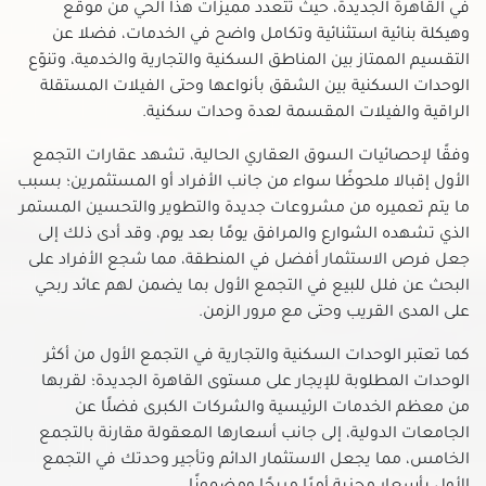
فلل للبيع في مصر الجديدة
في القاهرة الجديدة، حيث تتعدد مميزات هذا الحي من موقع
وهيكلة بنائية استثنائية وتكامل واضح في الخدمات، فضلا عن
فلل للبيع في مصر القديمة
التقسيم الممتاز بين المناطق السكنية والتجارية والخدمية، وتنوّع
فلل للبيع في منشأة ناصر
الوحدات السكنية بين الشقق بأنواعها وحتى الفيلات المستقلة
فلل للبيع في منشية البكرى
الراقية والفيلات المقسمة لعدة وحدات سكنية.
فلل للبيع في ميدان هليوبوليس بمصر الجديدة
وفقًا لإحصائيات السوق العقاري الحالية، تشهد عقارات التجمع
فلل للبيع في ميفيدا التجمع الخامس
الأول إقبالا ملحوظًا سواء من جانب الأفراد أو المستثمرين؛ بسبب
فلل للبيع في هليوبوليس الجديدة
ما يتم تعميره من مشروعات جديدة والتطوير والتحسين المستمر
فلل للبيع في وسط البلد
الذي تشهده الشوارع والمرافق يومًا بعد يوم، وقد أدى ذلك إلى
جعل فرص الاستثمار أفضل في المنطقة، مما شجع الأفراد على
البحث عن فلل للبيع في التجمع الأول بما يضمن لهم عائد ربحي
على المدى القريب وحتى مع مرور الزمن.
كما تعتبر الوحدات السكنية والتجارية في التجمع الأول من أكثر
الوحدات المطلوبة للإيجار على مستوى القاهرة الجديدة؛ لقربها
من معظم الخدمات الرئيسية والشركات الكبرى فضلًا عن
الجامعات الدولية، إلى جانب أسعارها المعقولة مقارنة بالتجمع
الخامس، مما يجعل الاستثمار الدائم وتأجير وحدتك في التجمع