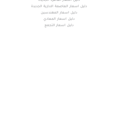
دليل اسعار القاهرة الجديدة
دليل اسعار العاصمة الادارية الجديدة
دليل اسعار المهندسين
دليل اسعار المعادي
دليل اسعار التجمع
خريطة الموقع
(current)
عقارات
أضف عقارك مجانا
كومباوندات
دليل الاسعار
المقالات العقارية
عن عقار يا مصر