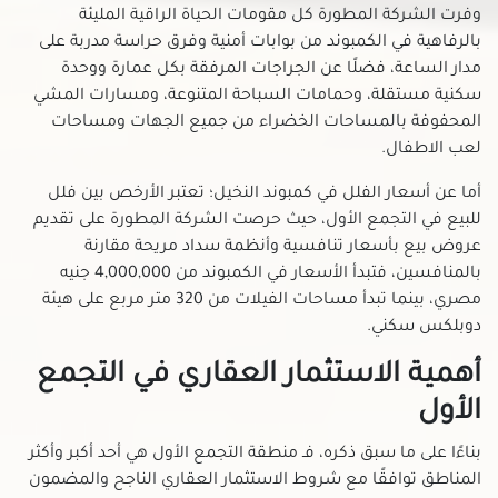
وفرت الشركة المطورة كل مقومات الحياة الراقية المليئة
فلل للبيع في عبده باشا
بالرفاهية في الكمبوند من بوابات أمنية وفرق حراسة مدربة على
فلل للبيع في عبود
مدار الساعة، فضلًا عن الجراجات المرفقة بكل عمارة ووحدة
فلل للبيع في عزبة النخل
سكنية مستقلة، وحمامات السباحة المتنوعة، ومسارات المشي
فلل للبيع في عين شمس
المحفوفة بالمساحات الخضراء من جميع الجهات ومساحات
لعب الاطفال.
فلل للبيع في قصر النيل
فلل للبيع في كوبرى القبة
أما عن أسعار الفلل في كمبوند النخيل؛ تعتبر الأرخص بين فلل
فلل للبيع في كورنيش النيل
للبيع في التجمع الأول، حيث حرصت الشركة المطورة على تقديم
عروض بيع بأسعار تنافسية وأنظمة سداد مريحة مقارنة
فلل للبيع في مدينة الرحاب
بالمنافسين، فتبدأ الأسعار في الكمبوند من 4,000,000 جنيه
فلل للبيع في مدينة الفسطاط الجديدة
مصري، بينما تبدأ مساحات الفيلات من 320 متر مربع على هيئة
فلل للبيع في مدينة المستقبل - المستقبل سيتى
دوبلكس سكني.
فلل للبيع في مدينة بدر
أهمية الاستثمار العقاري في التجمع
فلل للبيع في مدينة نصر
الأول
فلل للبيع في مدينة نور
فلل للبيع في مدينتي
بناءًا على ما سبق ذكره، فـ منطقة التجمع الأول هي أحد أكبر وأكثر
فلل للبيع في مستقبل سيتي
المناطق توافقًا مع شروط الاستثمار العقاري الناجح والمضمون