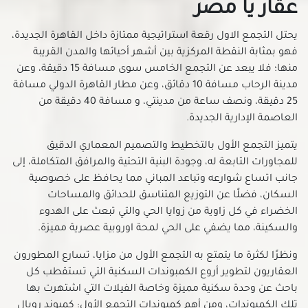
عقار يا مصر
فلل للبيع في الساحل بالقاهرة
يحتل التجمع الاول رقعة استراتيجية ممتازة داخل القاهرة الجديدة،
فلل للبيع في السلام
فهو بمثابة النقطة المركزية بين أشهر أحيائها والمدن القريبة
فلل للبيع في السيدة زينب
منها؛ فلا يبعد عن التجمع الخامس سوى مسافة 15 دقيقة، وعن
فلل للبيع في السيدة عائشة
مدينة الرحاب مسافة 10 دقائق، وعن مطار القاهرة الدولي مسافة
فلل للبيع في الشرابية
25 دقيقة، ونصف ساعة من مدينتي، و مسافة 40 دقيقة من
العاصمة الإدارية الجديدة.
فلل للبيع في الشروق
فلل للبيع في الظاهر
يتميز التجمع الأول بالتخطيط والتصميم المعماري الدقيق
فلل للبيع في العاصمة الادارية الجديدة
للمجاورات التابعة له، وجودة البنية التحتية والمرافق المتكاملة، إلى
فلل للبيع في العباسية
جانب اتساع شوارعه وتباعد المباني مما يحافظ على خصوصية
السكان، فضلًا عن التوزيع المتناسق للحدائق والمساحات
فلل للبيع في العبور الجديدة
الخضراء في كل زاوية من زوايا الحي والتي تبعث على الهدوء
فلل للبيع في القاهرة الجديدة
والسكينة، مما يضفي على الحي لمحة اوروبية عصرية مميزة.
فلل للبيع في القطامية
ونظرًا لكثرة ما يتمتع به التجمع الأول من مزايا، تسارع المطورون
فلل للبيع في الكوربة
العقاريون لتطوير أروع الكمبوندات السكنية التي تستقطب كل
فلل للبيع في المرج
باحث عن وحدة سكنية مميزة وخاصة الفيلات التي اشتهرت بها
فلل للبيع في المطرية
تلك الكمبوندات، ومن أهم كمبوندات التجمع الأول: كمبوند رويال