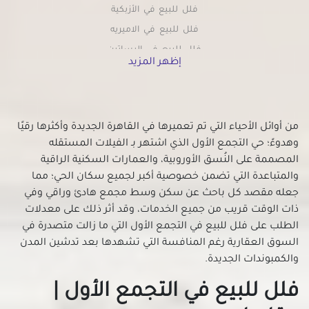
فلل للبيع في الأزبكية
فلل للبيع في الاميريه
فلل للبيع في البساتين
إظهر المزيد
فلل للبيع في التبين
فلل للبيع في التجمع الثالث
فلل للبيع في التجمع الخامس
من أوائل الأحياء التي تم تعميرها في القاهرة الجديدة وأكثرها رقيًا
فلل للبيع في الجمالية
وهدوءً؛ حي التجمع الأول الذي اشتهر بـ الفيلات المستقله
فلل للبيع في الحسين
المصممة على النُسق الأوروبية، والعمارات السكنية الراقية
فلل للبيع في الحى السابع بمدينة نصر
والمتباعدة التي تضمن خصوصية أكبر لجميع سكان الحي؛ مما
فلل للبيع في الحى العاشر بمدينة نصر
جعله مقصد كل باحث عن سكن وسط مجمع هادئ وراقي وفي
فلل للبيع في الخلفاوي
ذات الوقت قريب من جميع الخدمات، وقد أثر ذلك على معدلات
الطلب على فلل للبيع في التجمع الأول التي ما زالت متصدرة في
فلل للبيع في الخليفة
السوق العقارية رغم المنافسة التي تشهدها بعد تدشين المدن
فلل للبيع في الدرب الأحمر
والكمبوندات الجديدة.
فلل للبيع في الزاوية الحمراء
فلل للبيع في التجمع الأول |
فلل للبيع في الزمالك
فلل للبيع في الزيتون