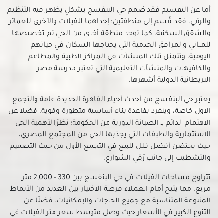
أما عن التقسيم فقد صُمم حي البنفسج بشكلٍ يظهر فيه التنظيم
فلل للبيع في ثكنات المعادي
والرقي، فقد قُسم إلى منطقتين؛ إحداهما للفيلات والأخرى للعمائر
فلل للبيع في جاردن سيتي
والشقق السكنية، كما توجد منطقة أخرى من الحي تم تخصيصها
فلل للبيع في جسر السويس الجديدة
للمباني والمرافق الخدمية التي يحتاجها السكان في حياتهم
فلل للبيع في جسر السويس
اليومية، وتتمثل تلك المنشآت في المراكز الطبية والمطاعم
فلل للبيع في حدائق الزيتون
والكافيهات والمنشآت التعليمية التي تعتبر مدرسة مصر
البريطانية الدولية أشهرها.
فلل للبيع في حدائق القبة
فلل للبيع في حدائق المعادي
يعتبر حي البنفسج من أحدث أحياء القاهرة الجديدة عامة والتجمع
فلل للبيع في حدائق حلوان
الاول خاصة، وينفرد بقاعدة بناء أساسية متطورة وقوية، فضلا عن
الاهتمام الدائم بـ الصيانة الدورية من الحكومة؛ نظرًا لأهمية الحي
فلل للبيع في حلمية الزيتون
الاستثمارية والطبقات التي يجذبها الحي من المجتمع المصري،
فلل للبيع في حلوان
حيث يحتضن أفضل فلل للبيع في التجمع الأول من حيث التصميم
فلل للبيع في حمامات القبة
والتشطيب إلى جانب رُقي الشوارع.
فلل للبيع في حي السفارات بمدينة نصر
تتراوح مساحات الفيلات في حي البنفسج بين 330 - 2,000 متر
فلل للبيع في دار السلام بالقاهرة
مربع، مما يتيح أمام العملاء فرصة الاختيار بين العديد من الأنماط
فلل للبيع في دريم لاند
المتنوعة المتناسبة مع جميع الحاجات والإمكانيات، فضلًا عن
فلل للبيع في رابعة العدوية بمدينة نصر
التنوع الكبير في الأسعار حيث وصل متوسط سعر متر الفيلات في