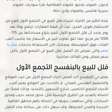
فلل للبيع في المعادي الجديدة
لاجون، كمبوند بلاجيو، كمبوند القطامية بلازا سوديك، كمبوند
فلل للبيع في المعادي القديمة
سيرينا هايتس، وكمبوند وادي دجلة.
فلل للبيع في المعادي
يتجه الكثير من الأفراد لشراء فلل للبيع في التجمع الأول كنوع من
فلل للبيع في المعصره
الاستثمار طويل المدى، حيث أن قيمة العقارات ترتفع يومًا بعد
فلل للبيع في المقطم
يوم، ونجد أن فلل التجمع الأول تتميز بتنوّع مساحاتها بين 175 -
1200 متر مربع، مما خلق تفاوت كبير في الأسعار بما يناسب أغلب
فلل للبيع في الملك الصالح
الفئات فوق المتوسطة، ويمكنك الآن الاستعانة بخدمات
عقار يا
فلل للبيع في المنصورية
مصر
والتي تعرض لك أفضل فلل للبيع في التجمع الأول بأقل
فلل للبيع في المنيل
سعر ممكن ومن المالك مباشرة.
فلل للبيع في الموسكي
فلل للبيع بالبنفسج التجمع الأول
فلل للبيع في الميريلاند
فلل للبيع في النزهة
يعتبر حي البنفسج أحد أفضل احياء التجمع الأول من حيث الموقع
فلل للبيع في الهضبة الوسطى
والتصميم الهندسي للمباني، فـ بالحديث عن الموقع يعتبر أقرب
الأحياء للتجمع الخامس -شارع التسعين بالتحديد- وذلك فضلًا عن
فلل للبيع في الوايلي
اتصاله بالعديد من الطرق الرئيسية مثل: محور محمد نجيب ومحور
فلل للبيع في باب الشعرية
السادات، والتي ساهمت بدورها في اتصاله بأهم مناطق القاهرة
فلل للبيع في باب اللوق
الجديدة والمدن المحيطة، وقد سهل ذلك على سكانه عناء التنقل.
فلل للبيع في بولاق أبو العلا