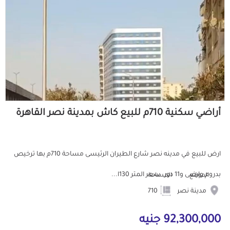
أراضي سكنية 710م للبيع كاش بمدينة نصر القاهرة
ارض للبيع في مدينه نصر شارع الطيران الرئيسى مساحة 710م بها ترخيص
بدروم وارضى و11 دور. سعر المتر 130ا...
الموقع
المساحة
مدينة نصر
710
92,300,000 جنيه