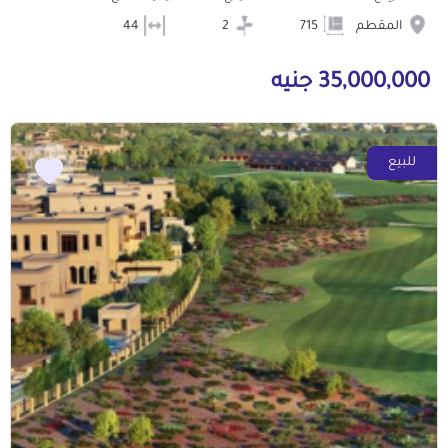
المقطم
715
2
44
35,000,000 جنيه
للبيع