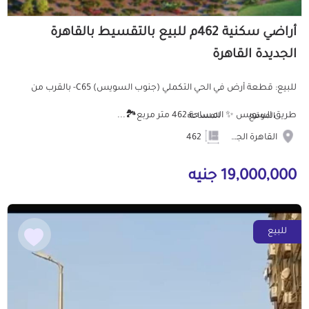
أراضي سكنية 462م للبيع بالتقسيط بالقاهرة
الجديدة القاهرة
للبيع: قطعة أرض في الحي التكملي (جنوب السويس) C65- بالقرب من
طريق السويس ✨ المساحة:462 متر مربع🏞️...
الموقع
المساحة
القاهرة الجديدة
462
19,000,000 جنيه
للبيع