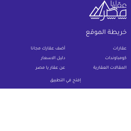
خريطة الموقع
(current)
عقارات
أضف عقارك مجانا
كومباوندات
دليل الاسعار
المقالات العقارية
عن عقار يا مصر
س & ج
تواصل معنا
إفتح في التطبيق
اتفاقية الخصوصية
تواصل معنا عبر
البريد الالكترونى :
info@aqaryamasr.com