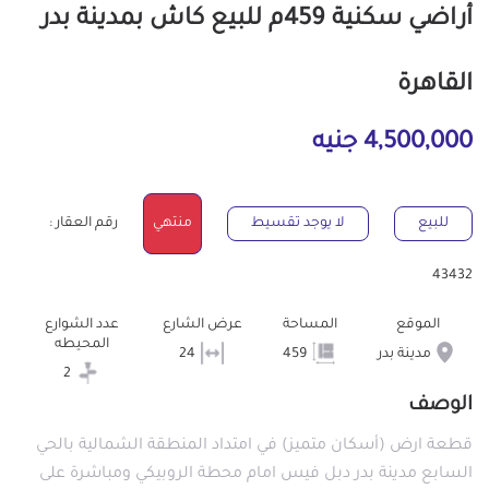
أراضي سكنية 459م للبيع كاش بمدينة بدر
القاهرة
4,500,000 جنيه
للبيع
لا يوجد تقسيط
منتهي
رقم العقار :
43432
الموقع
المساحة
عرض الشارع
عدد الشوارع
المحيطه
مدينة بدر
459
24
2
الوصف
قطعة ارض (أسكان متميز) في امتداد المنطقة الشمالية بالحي
السابع مدينة بدر دبل فيس امام محطة الروبيكي ومباشرة على