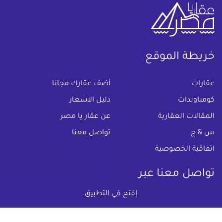
خريطة الموقع
(current)
عقارات
أضف عقارك مجانا
كومباوندات
دليل الاسعار
المقالات العقارية
عن عقار يا مصر
س & ج
تواصل معنا
اتفاقية الخصوصية
تواصل معنا عبر
إفتح في التطبيق
البريد الالكترونى :
info@aqaryamasr.com