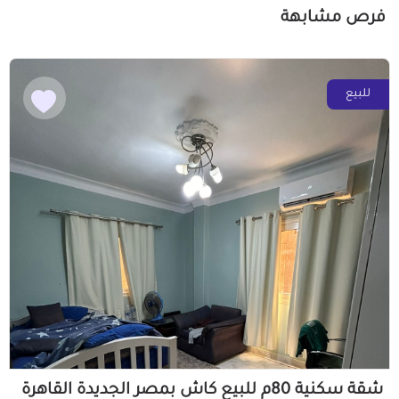
فرص مشابهة
للبيع
شقة سكنية 80م للبيع كاش بمصر الجديدة القاهرة