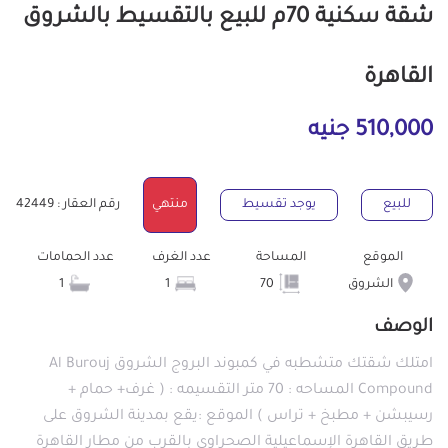
شقة سكنية 70م للبيع بالتقسيط بالشروق
القاهرة
510,000 جنيه
للبيع
يوجد تقسيط
منتهي
رقم العقار : 42449
الموقع
المساحة
عدد الغرف
عدد الحمامات
الشروق
70
1
1
الوصف
امتلك شقتك متشطبه في كمبوند البروج الشروق Al Burouj
Compound المساحه : 70 متر التقسيمه : ( غرف+ حمام +
رسيبشن + مطبخ + تراس ) الموقع :يقع بمدينة الشروق على
طريق القاهرة الإسماعيلية الصحراوي بالقرب من مطار القاهرة