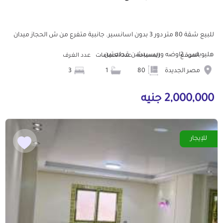
للبيع شقة 80 متر دور 3 بدون اسانسير. جانبية متفرع من ش الحجاز ميدان
هليوبلس. 2اوضه وريسيبشن قطعتين...
الموقع
المساحة
عدد الحمامات
عدد الغرف
مصر الجديدة
80
1
3
2,000,000 جنيه
للإيجار