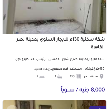
شقة سكنية 130م للايجار السنوى بمدينة نصر
القاهرة
شقة للايجار بمدينه نصر ع شارع الخمسين الرئيسي بعد. كايرو تاون
130متر( غرفتين، ريسبشن كبير ، مطبخ، ح...
الموقع
المساحة
عدد الحمامات
عدد الغرف
مدينة نصر
130
1
2
8,000 جنيه / سنوياً