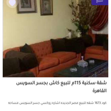
للبيع
شقة سكنية 115م للبيع كاش بجسر السويس
القاهرة
كود 1673 شقه للبيع مصر الجديده اشاره روكسي جسر السويس مساحه