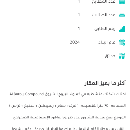
عدد المطابخ
1
عدد الصالات
1
رقم الطابق
1
عام البناء
2024
حدائق
أكثر ما يميز العقار
امتلك شقتك متشطبه في كمبوند البروج الشروق Al Burouj Compound
المساحه : 70 متر التقسيمه : ( غرف+ حمام + رسيبشن + مطبخ + تراس )
الموقع :يقع بمدينة الشروق على طريق القاهرة الإسماعيلية الصحراوي
بالقرب من مطار القاهرة الدولي والعاصمة الإدارية الجديدة . وفرت شركة